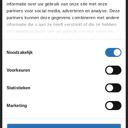
informatie over uw gebruik van onze site met onze
partners voor social media, adverteren en analyse. Deze
partners kunnen deze gegevens combineren met andere
informatie die u aan ze heeft verstrekt of die ze hebben
verzameld op basis van uw gebruik van hun services.
Toestemmingsselectie
Noodzakelijk
Vorige
V
Voorkeuren
pagina
p
Statistieken
Marketing