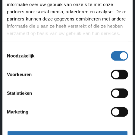
informatie over uw gebruik van onze site met onze
partners voor social media, adverteren en analyse. Deze
partners kunnen deze gegevens combineren met andere
informatie die u aan ze heeft verstrekt of die ze hebben
verzameld op basis van uw gebruik van hun services.
Toestemmingsselectie
Noodzakelijk
Vorige
V
Voorkeuren
pagina
p
Statistieken
Marketing